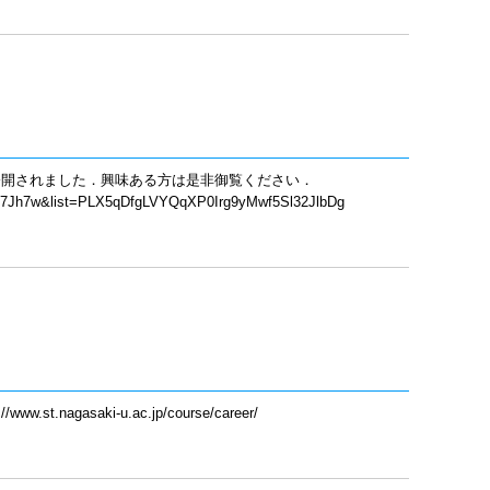
公開されました．興味ある方は是非御覧ください．
Mk7Jh7w&list=PLX5qDfgLVYQqXP0Irg9yMwf5Sl32JlbDg
t.nagasaki-u.ac.jp/course/career/