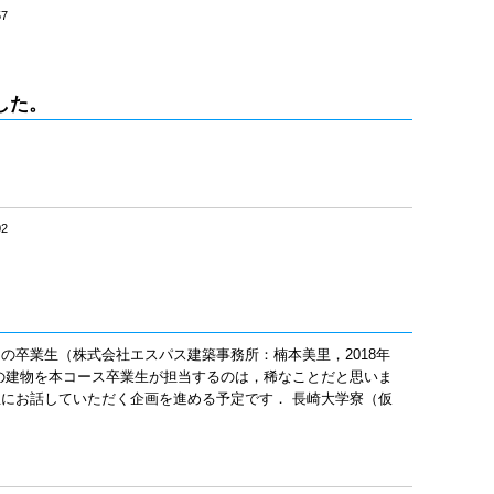
57
した。
02
の卒業生（株式会社エスパス建築事務所：楠本美里，2018年
の建物を本コース卒業生が担当するのは，稀なことだと思いま
にお話していただく企画を進める予定です． 長崎大学寮（仮