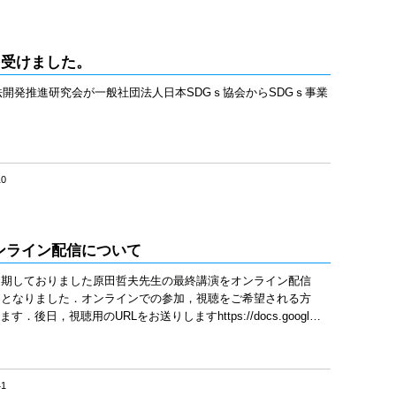
を受けました。
工法開発推進研究会が一般社団法人日本SDGｓ協会からSDGｓ事業
10
ンライン配信について
延期しておりました原田哲夫先生の最終講演をオンライン配信
ととなりました．オンラインでの参加，視聴をご希望される方
後日，視聴用のURLをお送りしますhttps://docs.googl…
41