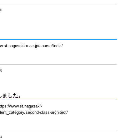
00
。
gasaki-u.ac.jp/course/toeic/
28
しました。
www.st.nagasaki-
ent_category/second-class-architect/
24