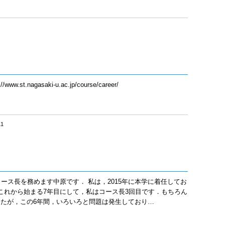
t.nagasaki-u.ac.jp/course/career/
11
コース長を務めます中原です． 私は，2015年に本学に着任してお
これから始まる7年目にして，私はコース長3回目です．もちろん
たが，この6年間，いろいろと問題は発生しており…