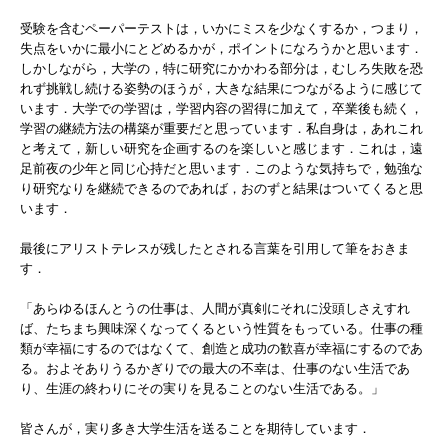
受験を含むペーパーテストは，いかにミスを少なくするか，つまり，
失点をいかに最小にとどめるかが，ポイントになろうかと思います．
しかしながら，大学の，特に研究にかかわる部分は，むしろ失敗を恐
れず挑戦し続ける姿勢のほうが，大きな結果につながるように感じて
います．大学での学習は，学習内容の習得に加えて，卒業後も続く，
学習の継続方法の構築が重要だと思っています．私自身は，あれこれ
と考えて，新しい研究を企画するのを楽しいと感じます．これは，遠
足前夜の少年と同じ心持だと思います．このような気持ちで，勉強な
り研究なりを継続できるのであれば，おのずと結果はついてくると思
います．
最後にアリストテレスが残したとされる言葉を引用して筆をおきま
す．
「あらゆるほんとうの仕事は、人間が真剣にそれに没頭しさえすれ
ば、たちまち興味深くなってくるという性質をもっている。仕事の種
類が幸福にするのではなくて、創造と成功の歓喜が幸福にするのであ
る。およそありうるかぎりでの最大の不幸は、仕事のない生活であ
り、生涯の終わりにその実りを見ることのない生活である。」
皆さんが，実り多き大学生活を送ることを期待しています．