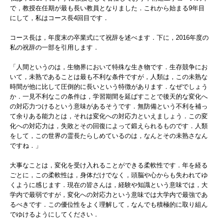
で，教授在任期が最も長い教員となりました．これから始まる9年目
にして，私はコース長4回目です．
コース長は，年度末の卒業式にて祝辞を述べます．下に，2016年度の
私の祝辞の一部を引用します．
「人間というのは，生物界において特殊な生き物です．生存競争にお
いて，未熟であることは最も不利な条件ですが，人類は，この未熟な
時間が他に比して圧倒的に長いという特徴があります．なぜでしょう
か．一見不利なこの条件は，学習期間を延ばすことで後天的な変化へ
の対応力つけるという意味があるそうです．無防備という不利を補っ
て余りある能力とは，それは変化への対応力といえましょう．この変
化への対応力は，失敗とその回復によって鍛えられるものです．人類
をして，この世界の霊長たらしめているのは，なんとその未熟さなん
ですね．」
大事なことは，変化を受け入れることができる柔軟性です．年を経る
ごとに，この柔軟性は，身体だけでなく，頭脳や心からも失われてゆ
くように感じます．現在の皆さんは，経験や知識という意味では，大
学内で最弱ですが，変化への対応力という意味では大学内で最強であ
るべきです．この優位性をよく理解して，なんでも積極的に取り組ん
でゆけるようにしてください．