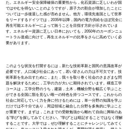
た。エネルギー安全保障確保の重要性から，化石資源に乏しいわが国
ではやむを得ないことのようですが，原子力の割合が増加したことに
ついては一歩後退した感が否めません。他方，環境先進国として世界
をリードするドイツでは，2035年以降，国内の電力供給をほぼ完全に
再生可能エネルギーによって賄うことを目指す方針が示されていま
す。エネルギー資源に乏しい日本においても，2050年のカーボンニュ
ートラル達成に向けて，再生エネルギーの比率をさらに高めていく必
要があります。
このような状況を打開するには，新たな技術革新と国民の意識改革が
必要です。人口減少社会にあって，若い皆さんの力は不可欠です。技
術革新を生み出すために，また，我々を取り巻く社会のさまざまな問
題を解決するために，工学の力が大いに期待されています。構造工学
コースは，工学分野のうち，建築，土木，機械分野を幅広く学ぶこと
ができる全国に類を見ない唯一の特色を持つコースです。これからの
社会に対応していく力を身に付けるためには，単一分野の知識を学ぶ
だけでは不十分であり，周辺領域と融合した分野を多角的に学ぶこと
が重要です。まずは，これまでの受験勉強から離れて自由に興味のあ
る“学び”を探してみてください。“学び”とは暗記することではなく理解
することです。大学では，ぜひ理解することにチャレンジしてみてく