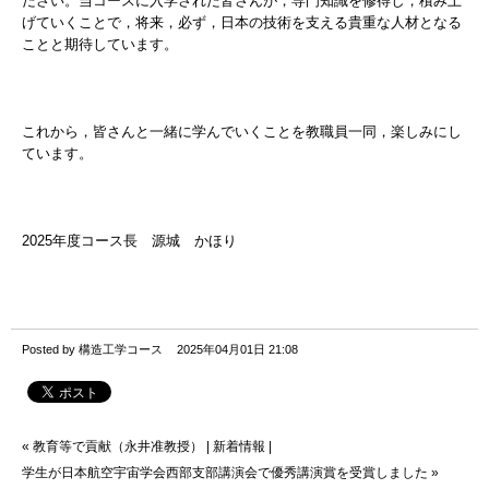
ださい。当コースに入学された皆さんが，専門知識を修得し，積み上
げていくことで，将来，必ず，日本の技術を支える貴重な人材となる
ことと期待しています。
これから，皆さんと一緒に学んでいくことを教職員一同，楽しみにし
ています。
2025年度コース長 源城 かほり
Posted by 構造工学コース
2025年04月01日 21:08
«
教育等で貢献（永井准教授）
|
新着情報
|
学生が日本航空宇宙学会西部支部講演会で優秀講演賞を受賞しました
»