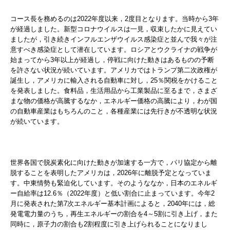
コース長を務めるのは2022年度以来，2度目となります。当時から3年
が経過しました。新型コロナウイルスは一見，収束したかに見えてい
ましたが，引き続きインフルエンザウイルス感染症と並んで我々が注
意すべき感染症として潜在しています。ロシアとウクライナの戦争が
始まってから3年以上が経過し，停戦に向けた動きはあるものの予断
を許さない状況が続いています。アメリカではトランプ第二次政権が
誕生し，アメリカに輸入される自動車に対し，25％関税をかけること
を発表しました。食料品，生活用品から工業製品に至るまで，さまざ
まな物の価格が高騰するなか，エネルギー価格の高騰により，わが国
の自動車産業はもちろんのこと，各種産業には先行きが不透明な状況
が続いています。
世界各国で脱炭素化に向けた動きが加速する一方で，パリ協定から離
脱することを表明したアメリカは，2026年に離脱予定となっていま
す。中東情勢も緊迫化しています。そのようななか，日本のエネルギ
ー自給率は12.6％（2022年度）と低い割合に止まっています。今年2
月に発表された第7次エネルギー基本計画によると，2040年には，総
発電電力量のうち，再生エネルギーの割合を4～5割に引き上げ，また
同時に，原子力の割合も2割程度に引き上げられることになりまし