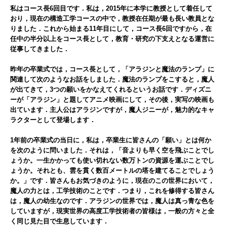
私はコース長6
回目です．私は，2015
年に本学に教授として着任して
おり，現在の構造工学コースの中で，教授在任期が最も長い教員とな
りました．これから始まる11
年目にして，コース長6
回ですから，在
任中の半分以上をコース長として，教育・研究の下支えとなる運営に
従事してきました．
昨年の卒業式では，コース長として，「アラジンと魔法のランプ」に
関連して次のようなお話をしました．魔法のランプをこすると，魔人
が出てきて，3
つの願いをかなえてくれるというお話です．ディズニ
ーが「アラジン」と題してアニメ映画にして，その後，実写の映画も
出ています．主人公はアラジンですが，魔人ジニーが，魅力的なキャ
ラクターとして登場します．
1
年前の卒業式の当日に，私は，卒業生に皆さんの「願い」とは何か
を次のように問いました．それは，「音よりも早く空を飛ぶことでし
ょうか。一生かかっても使い切れない数万トンの資源を運ぶことでし
ょうか。それとも、雲を貫く数百メートルの塔を建てることでしょう
か。」です．皆さんもお気づきのように，現在のこの世界において，
魔人の力とは，工学技術のことです．つまり，これを修得する皆さん
は，魔人の幼生なのです．アラジンの世界では，魔人は真っ青な色を
していますが，現実世界の高度工学技術者の皆様は，一般の方々と全
く同じ見た目で生息しています．