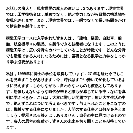
お話しの魔人と，現実世界の魔人の違いは，2
つあります．現実世界
では，工学技術者は，単独でなく，他と協力しながら目標の構造物を
実現化させます，また，現実世界では，一瞬でなくて長い時間をかけ
て構造物を製作します．
構造工学コースに入学された皆さんは，「建物、橋梁、自動車、船
舶、航空機等々の製品」を製作できる技術者になります．このように
構造工学は，広い分野をカバーしていることが特徴です．どんな分野
でも活躍できる人材になるためには，基礎となる数学と力学をしっか
り学ぶ必要があります．
私は，1999
年に博士の学位を取得しています．27
年を経た今でもこ
れを見直すことがあります．今，時代はすごい勢いで変化しているよ
うに見えます．しかしながら，変わらないものも依然としてありま
す．想像しえないような時代が来ると誰もが感じている中，なにを真
剣に学ぶべきか．これは，大変に難しい問題です．短い大学生活の中
で，絶えずこれについて考えるべきです．与えられたことをこなすの
は，機械がする仕事になりました．人間のする仕事とは何かを考えま
しょう．提示される答えは，ありません．自分の中に見つけるもので
す．各人の思考の集積が，皆さんの未来を切り開くことを期待してい
ます．